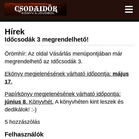
Hírek
Időcsodák 3 megrendelhető!
Örömhír: Az oldal
Vásárlás
menüpontjában már
megrendelhető az Időcsodák 3.
Ekönyv megjelenésének várható időpontja:
május
17
.
Papírkönyv megjelenésének várható időpontja:
június 8
. Könyvhét.
A könyvhéten kint leszek és
dedikálok! :-)
5 hozzászólás
Felhasználók