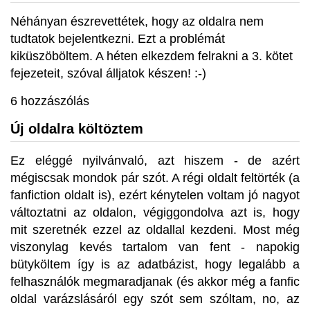
Néhányan észrevettétek, hogy az oldalra nem
tudtatok bejelentkezni. Ezt a problémát
kiküszöböltem. A héten elkezdem felrakni a 3. kötet
fejezeteit, szóval álljatok készen! :-)
6 hozzászólás
Új oldalra költöztem
Ez eléggé nyilvánvaló, azt hiszem - de azért
mégiscsak mondok pár szót. A régi oldalt feltörték (a
fanfiction oldalt is), ezért kénytelen voltam jó nagyot
változtatni az oldalon, végiggondolva azt is, hogy
mit szeretnék ezzel az oldallal kezdeni. Most még
viszonylag kevés tartalom van fent - napokig
bütyköltem így is az adatbázist, hogy legalább a
felhasználók megmaradjanak (és akkor még a fanfic
oldal varázslásáról egy szót sem szóltam, no, az