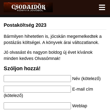
Postaköltség 2023
Bármilyen hihetetlen is, jócskán megemelkedtek a
postázás költségei. A könyvek árai változatlanok.
Jó olvasást és nagyon boldog új évet kívánok
minden kedves Olvasómnak!
Szóljon hozzá!
Név (kötelező)
E-mail cím
(kötelező)
Weblap